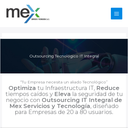
Ir
al
contenido
Main
Men
Outsourcing Tecnológico IT Integral
“Tu Empresa necesita un aliado Tecnológico”
Optimiza
tu Infraestructura IT,
Reduce
tiempos caídos y
Eleva
la seguridad de tu
negocio con
Outsourcing IT Integral
de
Mex Servicios y Tecnología
, diseñado
para Empresas de 20 a 80 usuarios.